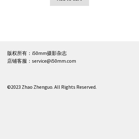
¥1.
¥0.
版权所有：i50mm摄影杂志
店铺客服：service@i50mm.com
©2023 Zhao Zhenguo. All Rights Reserved.
© shop 2026
隐私政策
Built with WooCommerce
.