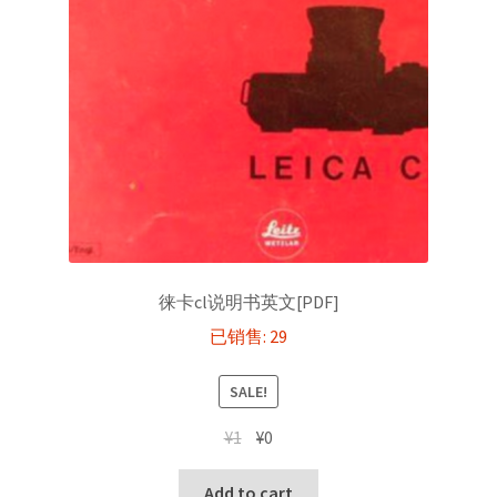
徕卡cl说明书英文[PDF]
已销售: 29
SALE!
Original
Current
¥
1
¥
0
price
price
was:
is:
Add to cart