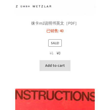
徕卡m2说明书英文［PDF］
已销售: 40
SALE!
Original
Current
¥
1
¥
0
price
price
was:
is:
Add to cart
¥1.
¥0.