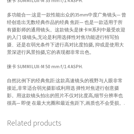
徕卡 SUMMILUX-M 35 mm f/1.4 ASPH.
多功能合一:这是一款性能出众的35mm中度广角镜头— 曾
经创造出无数经典作品的经典 焦距— 也是一款适用于所
有摄影师的通用镜头。这款镜头是徕卡M系列中最受欢迎
的入门 级镜头,无论是利用选择性对焦功能进行特写拍
摄、还是在弱光条件下进行高对比度拍摄, 抑或是使用大
景深进行风景拍摄,它的表现都非常出色。
徕卡 SUMMILUX-M 50 mm f/1.4 ASPH.
自然比例下的经典焦距:这款高速镜头的视野与人眼非常
接近,非常适合弱光摄影或利用选 择性对焦进行创意摄
影。用这款镜头拍出的照片不仅对比度高,细节分辨率也
很高— 即使 在最大光圈和最近焦距下,画质也不会受损。.
Related products