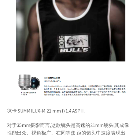
徕卡 SUMMILUX-M 21 mm f/1.4 ASPH.
对于35mm摄影而言,这款镜头是高速的21mm镜头:其成像
性能出众、视角极广、在同等焦 距的镜头中速度表现出