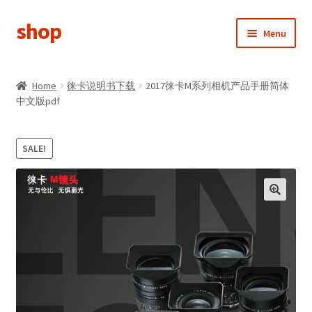
shop
Skip
Skip
Menu
to
to
navigation
content
首页
Home
徕卡说明书下载
2017徕卡M系列相机产品手册简体
中文版pdf
分类查看
新用户注册
SALE!
我的帐户
返回i50mm