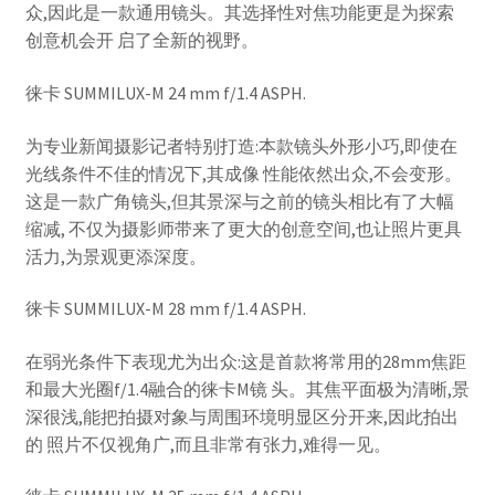
众,因此是一款通用镜头。其选择性对焦功能更是为探索
创意机会开 启了全新的视野。
徕卡 SUMMILUX-M 24 mm f/1.4 ASPH.
为专业新闻摄影记者特别打造:本款镜头外形小巧,即使在
光线条件不佳的情况下,其成像 性能依然出众,不会变形。
这是一款广角镜头,但其景深与之前的镜头相比有了大幅
缩减, 不仅为摄影师带来了更大的创意空间,也让照片更具
活力,为景观更添深度。
徕卡 SUMMILUX-M 28 mm f/1.4 ASPH.
在弱光条件下表现尤为出众:这是首款将常用的28mm焦距
和最大光圈f/1.4融合的徕卡M镜 头。其焦平面极为清晰,景
深很浅,能把拍摄对象与周围环境明显区分开来,因此拍出
的 照片不仅视角广,而且非常有张力,难得一见。