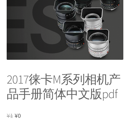
2017徕卡M系列相机产
品手册简体中文版pdf
Original
Current
¥
1
¥
0
price
price