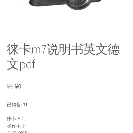
徕卡m7说明书英文德
文pdf
Original
Current
¥
1
¥
0
price
price
已销售: 31
was:
is:
¥1.
¥0.
徕卡 M7
操作手册