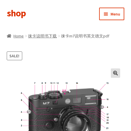
shop
Skip
Skip
Menu
to
to
navigation
content
首页
Home
徕卡说明书下载
徕卡m7说明书英文德文pdf
分类查看
SALE!
新用户注册
我的帐户
返回i50mm