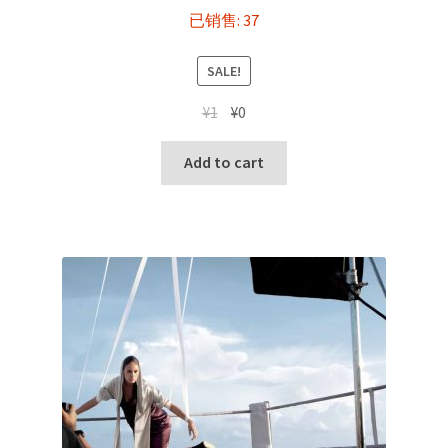
已销售: 37
SALE!
Original
Current
¥
1
¥
0
price
price
was:
is:
Add to cart
¥1.
¥0.