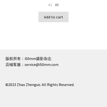
Original
Current
¥
1
¥
0
price
price
was:
is:
Add to cart
¥1.
¥0.
版权所有：i50mm摄影杂志
店铺客服：service@i50mm.com
©2023 Zhao Zhenguo. All Rights Reserved.