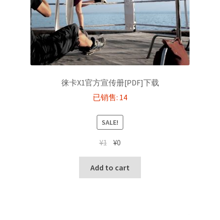
徕卡X1官方宣传册[PDF]下载
已销售: 14
SALE!
Original
Current
¥
1
¥
0
price
price
was:
is:
Add to cart
¥1.
¥0.