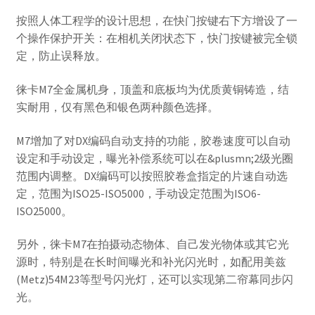
按照人体工程学的设计思想，在快门按键右下方增设了一
个操作保护开关：在相机关闭状态下，快门按键被完全锁
定，防止误释放。
徕卡M7全金属机身，顶盖和底板均为优质黄铜铸造，结
实耐用，仅有黑色和银色两种颜色选择。
M7增加了对DX编码自动支持的功能，胶卷速度可以自动
设定和手动设定，曝光补偿系统可以在&plusmn;2级光圈
范围内调整。DX编码可以按照胶卷盒指定的片速自动选
定，范围为ISO25-ISO5000，手动设定范围为ISO6-
ISO25000。
另外，徕卡M7在拍摄动态物体、自己发光物体或其它光
源时，特别是在长时间曝光和补光闪光时，如配用美兹
(Metz)54M23等型号闪光灯，还可以实现第二帘幕同步闪
光。